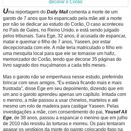
U
ma reportagem do
Daily Mail
comenta a morte de um
garoto de 7 anos que foi espancado pela mãe até a morte
por não se dedicar ao estudo do Corão.
O caso aconteceu
no País de Gales, no Reino Unido, e está sendo julgado
pelos tribunais. Sara Ege, 32 anos, é acusada de espancar,
matar e queimar o filho de 7 anos, Yaseen, por estar
decepcionada com ele. A mãe teria matriculado o filho em
uma mesquita local para que ele se tornasse um hafiz,
memorizador do Corão, tendo que decorar 35 páginas do
livro sagrado dos muçulmanos a cada três meses.
Mas o garoto não se empenhava nesse estudo, preferindo
brincar com seus amigos. “Eu estava ficando mais e mais
frustrada”, disse Ege em seu depoimento, dizendo que em
um ano o garoto aprendeu apenas um capítulo. Irritada com
o menino, a mãe passou a usar chinelos, martelos e até
mesmo um rolo de madeira para castigar Yaseen. Pelas
investigações a mãe, com consentimento do pai,
Yousef Ali
Ege
, de 38 anos, passou a espancar o menino que em julho
de 2010 não resistiu às torturas e morreu. Os pais tentaram
apagar os vestígios da morte do garoto colocando fogo na