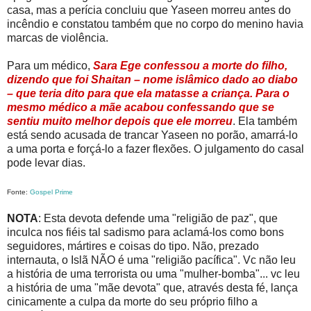
casa, mas a perícia concluiu que Yaseen morreu antes do
incêndio e constatou também que no corpo do menino havia
marcas de violência.
Para um médico,
Sara Ege confessou a morte do filho,
dizendo que foi Shaitan – nome islâmico dado ao diabo
– que teria dito para que ela matasse a criança. Para o
mesmo médico a mãe acabou confessando que se
sentiu muito melhor depois que ele morreu
. Ela também
está sendo acusada de trancar Yaseen no porão, amarrá-lo
a uma porta e forçá-lo a fazer flexões. O julgamento do casal
pode levar dias.
Fonte:
Gospel Prime
NOTA
: Esta devota defende uma "religião de paz", que
inculca nos fiéis tal sadismo para aclamá-los como bons
seguidores, mártires e coisas do tipo. Não, prezado
internauta, o Islã NÃO é uma "religião pacífica". Vc não leu
a história de uma terrorista ou uma "mulher-bomba"... vc leu
a história de uma "mãe devota" que, através desta fé, lança
cinicamente a culpa da morte do seu próprio filho a